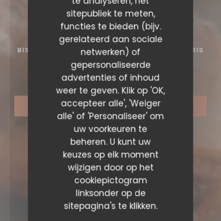
te analyseren, het
sitepubliek te meten,
functies te bieden (bijv.
gerelateerd aan sociale
BISTRO / CUISINE FRANÇAISE / TERRASSE
•
PARIS
netwerken) of
gepersonaliseerde
Park avenue
advertenties of inhoud
weer te geven. Klik op 'OK,
accepteer alle', 'Weiger
RESERVEER EEN TAFEL
alle' of 'Personaliseer' om
uw voorkeuren te
beheren. U kunt uw
keuzes op elk moment
wijzigen door op het
cookiepictogram
linksonder op de
sitepagina's te klikken.