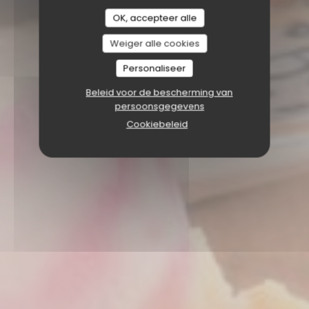
OK, accepteer alle
Weiger alle cookies
Personaliseer
Beleid voor de bescherming van
persoonsgegevens
Cookiebeleid