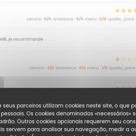
service
:
5
/5
ambience
:
5
/5
menu
:
5
/5
quality_price
:
eilli, je recommande
service
:
2
/5
ambience
:
3
/5
menu
:
1
/5
quality_price
service
:
5
/5
ambience
:
5
/5
menu
:
5
/5
quality_price
:
 seus parceiros utilizam cookies neste site, o que 
pessoais. Os cookies denominados «necessários» s
padrão. Outros cookies opcionais requerem seu cons
is servem para analisar sua navegação, medir a au