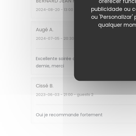
BERNARD JEAN
M
oferecer func
publicidade ou c
2024-08-20
- 13:00 - guests 4
ou 'Personalizar
qualquer mome
Augé
A
2024-07-05
- 20:30 - guests 4
Excellente soirée avec un serveur des grands so
demie, merci
Cissé
B
2023-06-03
- 21:00 - guests 2
Oui je recommande fortement