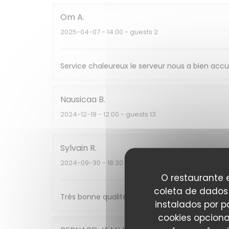
Om
A
2025-04-07
- 14:00 - guests 2
Service chaleureux le serveur nous a bien accu
Nausicaa
B
2024-12-19
- 12:00 - guests 13
Sylvain
R
2024-09-30
- 18:30 - guests 2
O restaurante e
coleta de dados 
Très bonne qualité pour le prix, service parfait.
instalados por 
cookies opciona