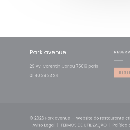
Park avenue
RESER
((abre numa no
29 Av. Corentin Cariou 75019 paris
RESE
01 40 38 33 24
© 2026 Park avenue — Website do restaurante cr
Aviso Legal
TERMOS DE UTILIZAÇÃO
Política
((abre numa nova janela))
((abre numa nova ja