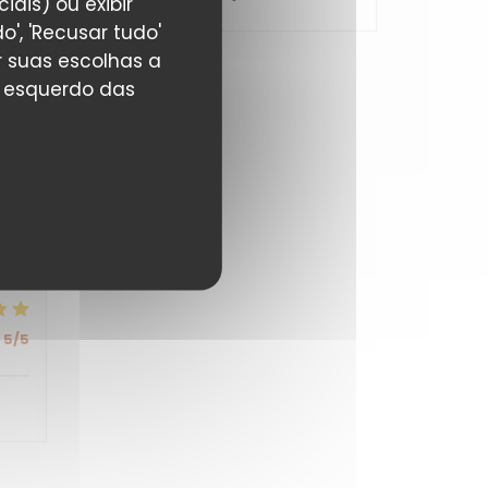
ais) ou exibir
', 'Recusar tudo'
:
3
/5
r suas escolhas a
r esquerdo das
5
/5
 en
5
/5