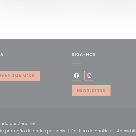
VA
SIGA-NOS
va janela))
RVAR UMA MESA
Facebook ((abre numa n
Instagram ((abre n
NEWSLETTER
((abre numa nova janela))
iado por
Zenchef
 de proteção de dados pessoais
Política de cookies
Acessibil
nela))
((abre numa nova janela))
((abre numa nova j
((