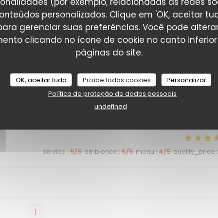
ionalidades (por exemplo, relacionadas às redes soci
onteúdos personalizados. Clique em 'OK, aceitar tudo
service
:
3
/5
ambience
:
3
/5
menu
:
4
/5
quality_price
' para gerenciar suas preferências. Você pode altera
nto clicando no ícone de cookie no canto inferio
páginas do site.
service
:
5
/5
ambience
:
5
/5
menu
:
3
/5
quality_price
:
OK, aceitar tudo
Proíbe todos cookies
Personalizar
Política de proteção de dados pessoais
ir, au four et moulin tel Ngolo Kanté face au portugais ! On est
undefined
service
:
5
/5
ambience
:
5
/5
menu
:
4
/5
quality_price
:
1