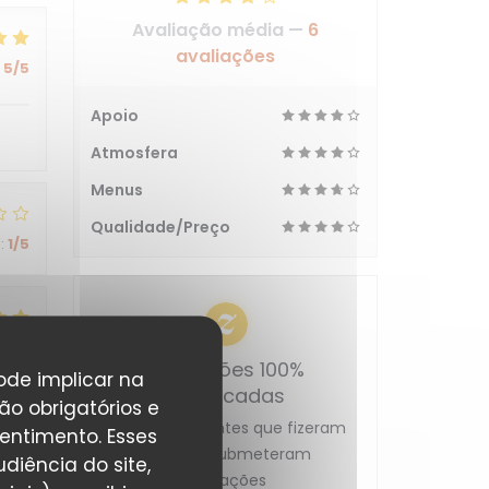
Avaliação média —
6
avaliações
5
/5
Apoio
Atmosfera
Menus
Qualidade/Preço
:
1
/5
5
/5
Avaliações 100%
pode implicar na
certificadas
ão obrigatórios e
Apenas os clientes que fizeram
entimento. Esses
reservas submeteram
diência do site,
avaliações