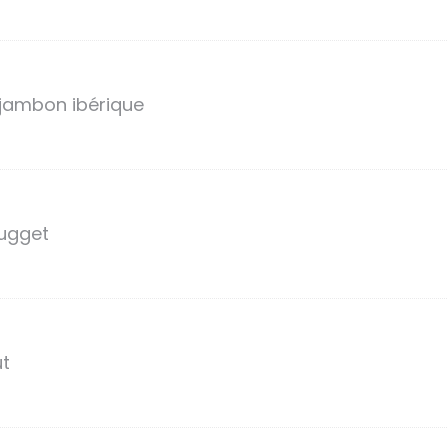
jambon ibérique
nugget
t