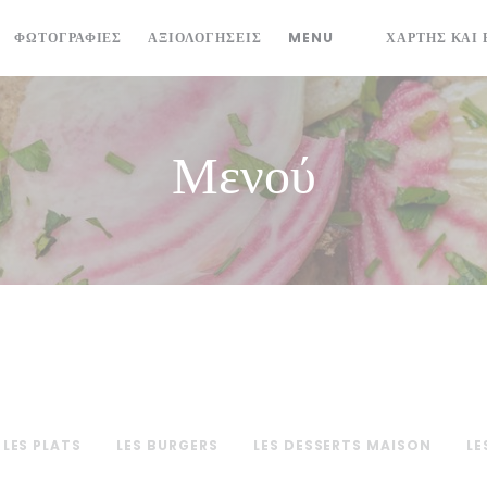
((ΑΝΟΊΓΕΙ ΣΕ ΝΈΟ 
ΦΩΤΟΓΡΑΦΊΕΣ
ΑΞΙΟΛΟΓΉΣΕΙΣ
MENU
ΧΆΡΤΗΣ ΚΑΙ 
((ΑΝΟΊΓΕΙ ΣΕ Ν
Μενού
LES PLATS
LES BURGERS
LES DESSERTS MAISON
LE