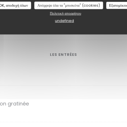
OK, αποδοχή όλων
Απόρριψε όλα τα "μπισκότα" (cookies)
Εξατομίκευ
Πολιτική απορρήτου
s à partager
undefined
LES ENTRÉES
non gratinée