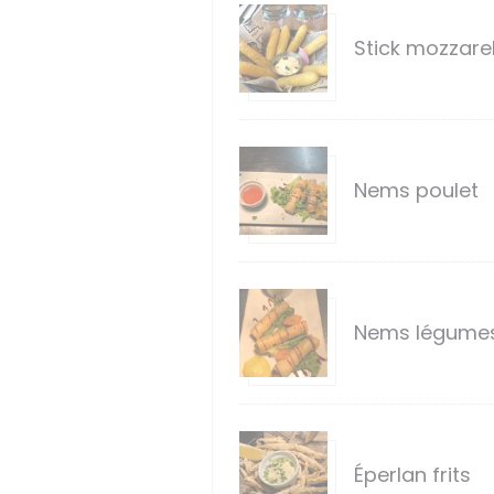
Stick mozzarel
Nems poulet
Nems légume
Éperlan frits