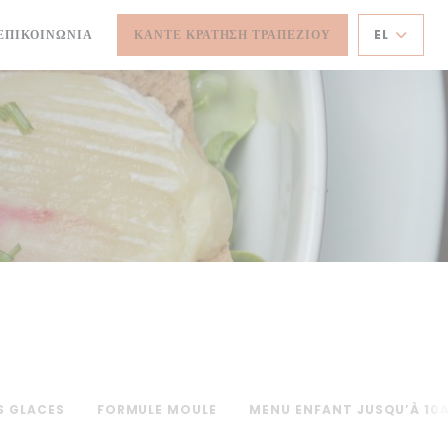
ΠΑΡΆΘΥΡΟ))
ΕΠΙΚΟΙΝΩΝΊΑ
ΚΆΝΤΕ ΚΡΆΤΗΣΗ ΤΡΑΠΕΖΙΟΎ
EL
ΈΟ ΠΑΡΆΘΥΡΟ))
S GLACES
FORMULE MOULE
MENU ENFANT JUSQU’À 10